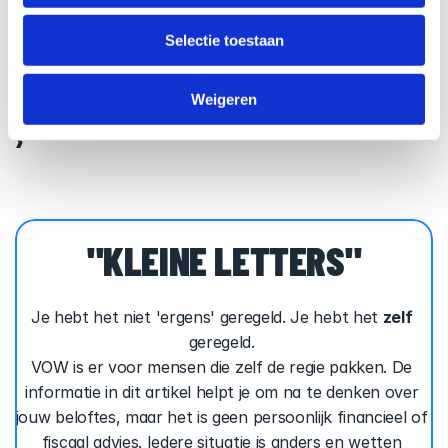
‹ VOW VERZEKERING, WAT KUN JE 
VERWACHTEN?
Selectie toestaan
HOEVEEL DEKKING HEB JE ECHT NODIG? 
Weigeren
›
"KLEINE LETTERS"
Je hebt het niet 'ergens' geregeld. Je hebt het 
zelf
geregeld. 
VOW is er voor mensen die zelf de regie pakken. De 
informatie in dit artikel helpt je om na te denken over 
jouw beloftes, maar het is geen persoonlijk financieel of 
fiscaal advies. Iedere situatie is anders en wetten 