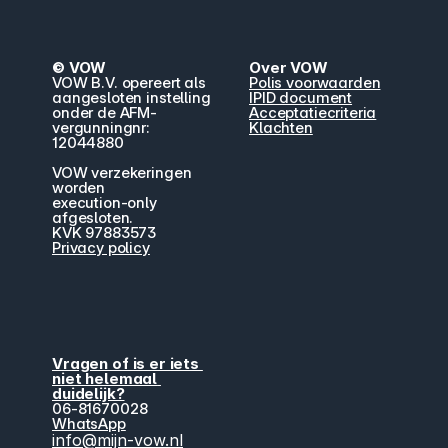
© VOW
Over VOW
VOW B.V. opereert als 
Polis voorwaarden
aangesloten instelling 
IPID document
onder de AFM-
Acceptatiecriteria
vergunningnr: 
Klachten
12044880
VOW verzekeringen 
worden
execution-only 
afgesloten.
KVK 97883573
Privacy policy
Vragen of is er iets 
niet helemaal 
duidelijk?
06-81670028
WhatsApp
info@mijn-vow.nl