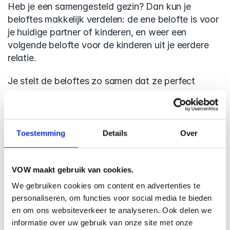
Heb je een samengesteld gezin? Dan kun je 
beloftes makkelijk verdelen: de ene belofte is voor 
je huidige partner of kinderen, en weer een 
volgende belofte voor de kinderen uit je eerdere 
relatie.
Je stelt de beloftes zo samen dat ze perfect 
passen bij jouw leven. 
Veelgemaakte fouten (en hoe je ze voorkomt)
Toestemming
Details
Over
Niet updaten.
Het leven verandert. Je VOW dus ook. Zorg dat 
VOW maakt gebruik van cookies.
je beloftes meegroeien. Wij helpen je hier aan 
herinneren.
We gebruiken cookies om content en advertenties te
personaliseren, om functies voor social media te bieden
Alles maar aan “de wettelijk begunstigde” 
en om ons websiteverkeer te analyseren. Ook delen we
overlaten.
informatie over uw gebruik van onze site met onze