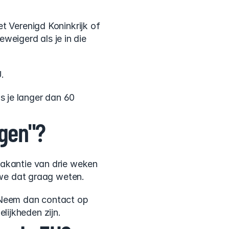
t Verenigd Koninkrijk of 
igerd als je in die 
.
 je langer dan 60 
agen"?
akantie van drie weken 
n we dat graag weten.
 Neem dan contact op 
lijkheden zijn.