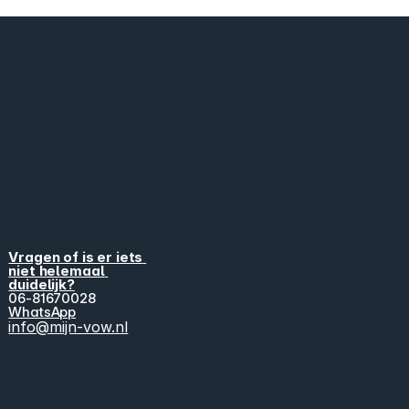
Vragen of is er iets 
niet helemaal 
duidelijk?
06-81670028
WhatsApp
info@mijn-vow.nl