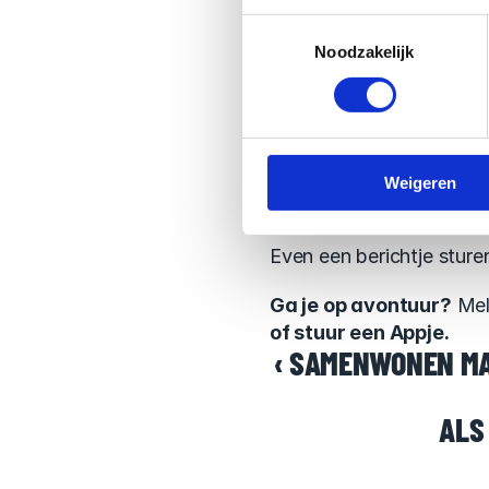
Dekking wer
Toestemmingsselectie
Noodzakelijk
De bottomline: VOW biedt
het VK of Zwitserland he
Meld je het niet, en je o
Weigeren
wat jij wil. En niet wat wi
Even een berichtje sturen
Ga je op avontuur?
 Mel
of stuur een Appje.
‹ SAMENWONEN MA
ALS