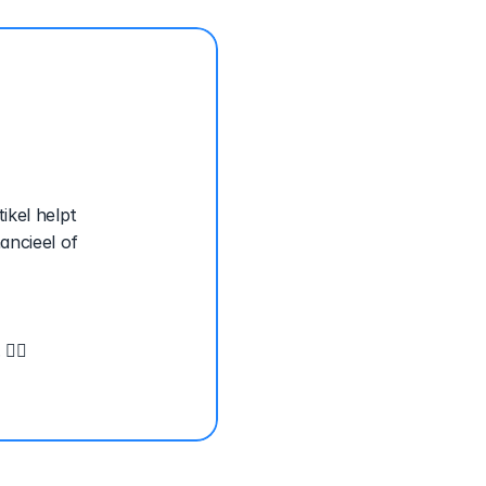
 
kel helpt 
ncieel of 
 
 ✌🏽