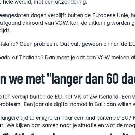
e hele wereld
, met één uitzondering.
eengesloten dagen verblijft buiten de Europese Unie, he
afgaand akkoord van VOW, kan de uitkering worden gewe
ijdt.
itsland? Geen probleem. Dat valt gewoon binnen de EU
anada of Thailand? Dan moet je dat aan VOW melden als
n we met "langer dan 60 d
en verblijf buiten de EU, het VK of Zwitserland. Een v
probleem. Een jaar als digital nomad in Bali: dan wille
 langere tijd te emigreren naar een land buiten de EU?
. We kijken dan samen naar je situatie en wat de moge