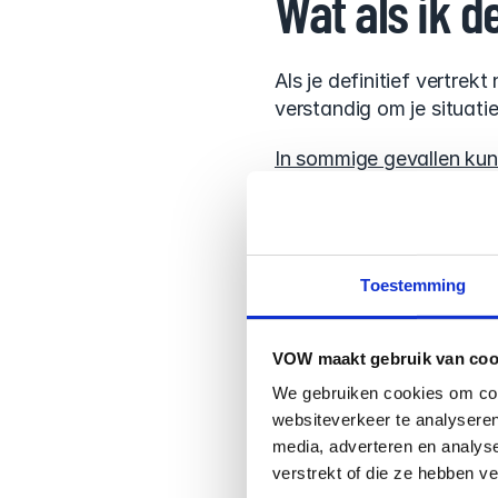
Wat als ik d
Als je definitief vertrek
verstandig om je situat
In sommige gevallen kunn
om je 
VOW te beëindige
Wat je nooit moet doen: 
risico nemen met de belof
Toestemming
Wat als ik t
VOW maakt gebruik van coo
Expats, detacheren, mens
We gebruiken cookies om cont
gesproken prima onder j
websiteverkeer te analyseren
media, adverteren en analys
Ga je wel buiten die gren
verstrekt of die ze hebben v
belofte standhoudt.