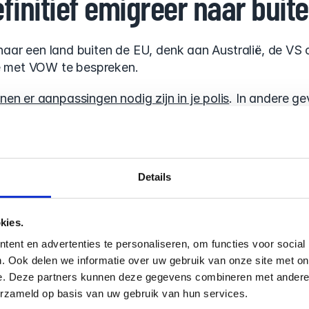
efinitief emigreer naar buit
t naar een land buiten de EU, denk aan Australië, de VS
ie met VOW te bespreken.
en er aanpassingen nodig zijn in je polis
. In andere gev
n
 en in je nieuwe land een vergelijkbaar product te zoe
vertrekken zonder iets te regelen en dan hopen dat het
tes die jij je hebt gedaan aan de mensen die je liefheb
Details
ijdelijk in het buitenland wo
kies.
en die voor hun werk een jaar in Londen of Berlijn zitt
ent en advertenties te personaliseren, om functies voor social
e VOW. De EU is groot en het VK en Zwitserland zijn o
. Ook delen we informatie over uw gebruik van onze site met on
e. Deze partners kunnen deze gegevens combineren met andere i
zen? Meld het. Het is een simpel bericht en het geeft je
erzameld op basis van uw gebruik van hun services.