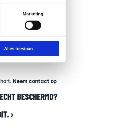
licht
Marketing
 verblijf buiten de EU, 
ng weigeren. Dat is niet 
Alles toestaan
hart. 
Neem contact op 
 ECHT BESCHERMD?
T. ›