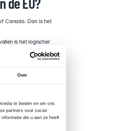
en de EU?
 of Canada. Dan is het 
allen is het logischer 
ken.
 goed komt. Dat is 
t.
Over
on?
en? Dat valt normaal 
 media te bieden en om ons
ok gedekt.
ze partners voor social
nformatie die u aan ze heeft
 de zekerheid dat je 