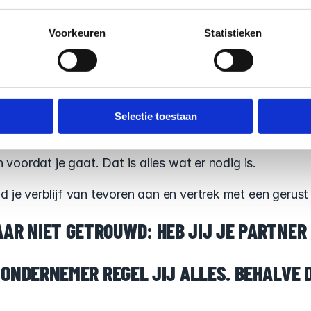
eldwijd; met een meldingsp
Voorkeuren
Statistieken
 in principe wereldwijde dekking. Maar bij een langdurig
b je een meldingsplicht.
verlijdt in die periode? Dan kan de verzekeraar de uitkeri
Selectie toestaan
j willen.
 voordat je gaat. Dat is alles wat er nodig is.
d je verblijf van tevoren aan en vertrek met een gerust 
AR NIET GETROUWD: HEB JIJ JE PARTNER
 ONDERNEMER REGEL JIJ ALLES. BEHALVE DI