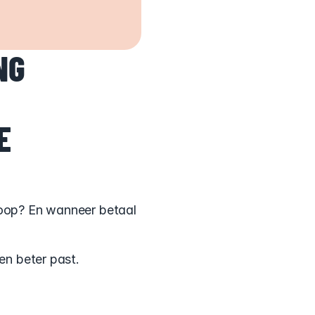
G 
E
koop? En wanneer betaal 
ien beter past.