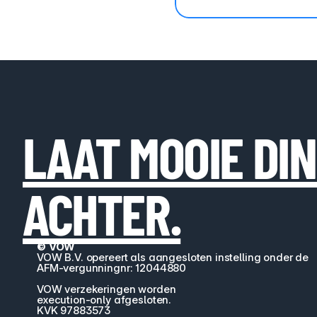
LAAT MOOIE DI
ACHTER.
© VOW
VOW B.V. opereert als aangesloten instelling onder de 
AFM-vergunningnr: 12044880
VOW verzekeringen worden
execution-only afgesloten.
KVK 97883573