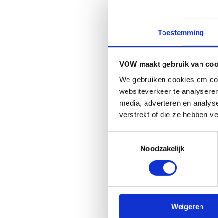
tegenover?
Een uitkering die rechts
Toestemming
Geen gedoe met erfrecht
Als jij overlijdt tijdens 
VOW maakt gebruik van coo
We gebruiken cookies om cont
Voor €48 per jaar koop 
websiteverkeer te analyseren
Dat je partner ademt. Da
media, adverteren en analys
verstrekt of die ze hebben v
Is dat goedkoop of duur?
Wanneer is e
Toestemmingsselectie
Noodzakelijk
de beste ke
Eerlijkheid gebiedt ons d
Weigeren