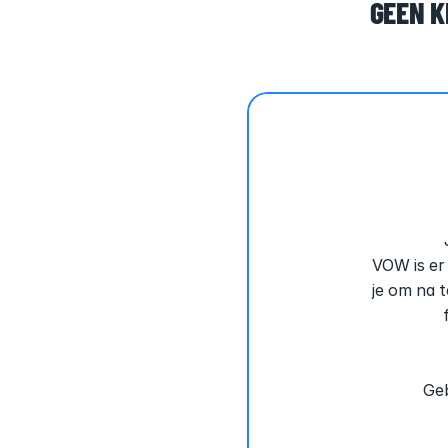
GEEN K
VOW is er 
je om na t
Geb