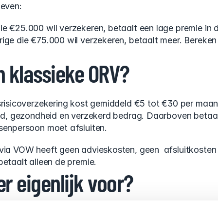
geven:
e €25.000 wil verzekeren, betaalt een lage premie in d
ige die €75.000 wil verzekeren, betaalt meer. Bereken j
n klassieke ORV?
srisicoverzekering kost gemiddeld €5 tot €30 per maand
tijd, gezondheid en verzekerd bedrag. Daarboven betaal
ssenpersoon moet afsluiten.
 via VOW heeft geen advieskosten, geen  afsluitkosten 
betaalt alleen de premie.
er eigenlijk voor?
telt. €4 per maand is €48 per jaar. In 10 jaar is dat €4