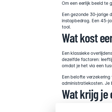
Om een eerlijk beeld te 
Een gezonde 30-jarige di
instapbedrag. Een 45-jar
tool.
Wat kost ee
Een klassieke overlijden
dezelfde factoren: leef
omdat je het via een tu
Een belofte verzekering
administratiekosten. Je 
Wat krijg je 
Dit is de vraag die echt 