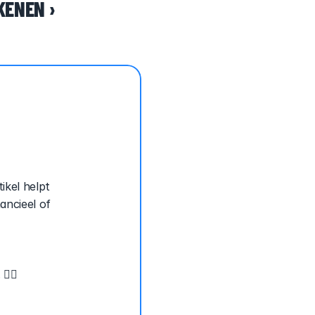
KENEN ›
 
kel helpt 
ncieel of 
 
 ✌🏽