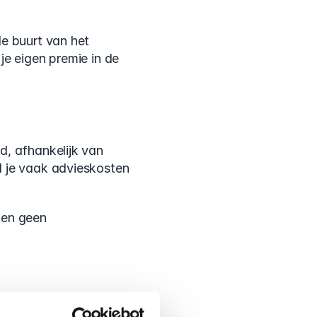
e buurt van het 
e eigen premie in de 
, afhankelijk van 
 je vaak advieskosten 
en geen 
80. Wat staat daar 