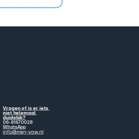
Vragen of is er iets 
niet helemaal 
duidelijk?
06-81670028
WhatsApp
info@mijn-vow.nl