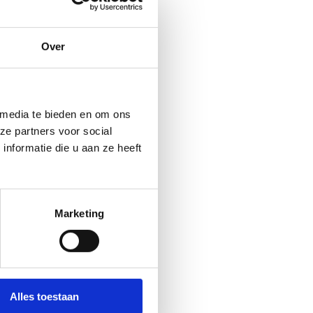
 belofte, per persoon. 
Over
recht op heeft.
unt.
 media te bieden en om ons
Dat de studie doorgaat. 
ze partners voor social
nformatie die u aan ze heeft
chien niet 
Marketing
Alles toestaan