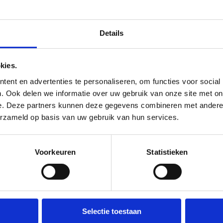
treeks naar de mensen gaat die jij hebt aangewezen. Per
Details
, geen standaard begunstiging, geen bank die er eerst 
de looptijd, keert het bedrag uit dat jij hebt vastgelegd. P
kies.
ent en advertenties te personaliseren, om functies voor social
je de zekerheid dat jouw beloftes worden nagekomen. 
. Ook delen we informatie over uw gebruik van onze site met on
t het rijbewijs er komt.
e. Deze partners kunnen deze gegevens combineren met andere i
erzameld op basis van uw gebruik van hun services.
 Dat is aan jou.
en belofte verzekering miss
Voorkeuren
Statistieken
uze?
it te zeggen:
Selectie toestaan