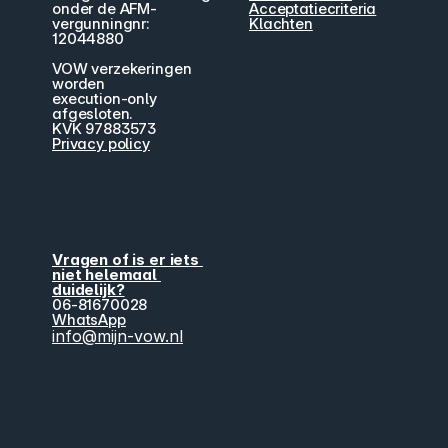
onder de AFM-
Acceptatiecriteria
vergunningnr: 
Klachten
12044880
VOW verzekeringen 
worden
execution-only 
afgesloten.
KVK 97883573
Privacy policy
Vragen of is er iets 
niet helemaal 
duidelijk?
06-81670028
WhatsApp
info@mijn-vow.nl