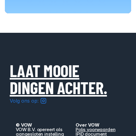
Wat laat jij achter?
LAAT MOOIE
DINGEN ACHTER.
Volg ons op:
© VOW
Over VOW
VOW B.V. opereert als 
Polis voorwaarden
aangesloten instelling 
IPID document