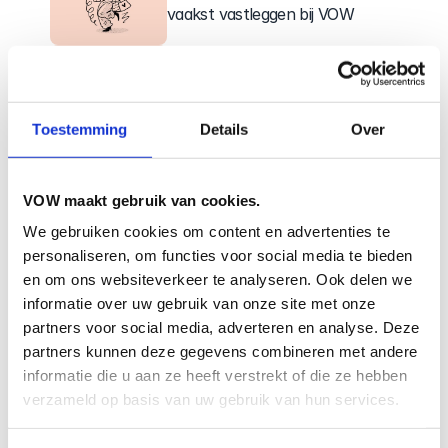
vaakst vastleggen bij VOW
7 redenen waarom mensen een 
belofte verzekering uitstellen
Toestemming
Details
Over
Belofte verzekering als zzp'er: 
dit is wat jij wél moet regelen
VOW maakt gebruik van cookies.
We gebruiken cookies om content en advertenties te
Mijn belofte verzekering loopt 
personaliseren, om functies voor social media te bieden
af na 10 jaar. Wat nu?
en om ons websiteverkeer te analyseren. Ook delen we
informatie over uw gebruik van onze site met onze
Hoe jonger, hoe goedkoper: de 
partners voor social media, adverteren en analyse. Deze
wiskunde achter vroeg 
partners kunnen deze gegevens combineren met andere
verzekeren
informatie die u aan ze heeft verstrekt of die ze hebben
verzameld op basis van uw gebruik van hun services.
In 5 minuten geregeld: zo sluit je 
een belofte verzekering af